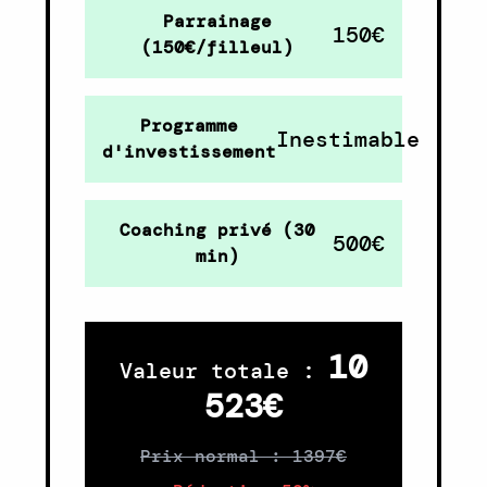
Parrainage
150€
(150€/filleul)
Programme
Inestimable
d'investissement
Coaching privé (30
500€
min)
10
Valeur totale :
523€
Prix normal : 1397€